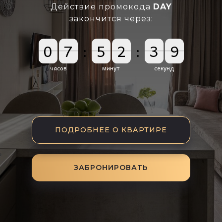
Действие промокода
DAY
закончится через:
0
0
7
7
:
5
5
2
2
3
:
3
3
4
7
8
3
4
8
7
часов
минут
секунд
ПОДРОБНЕЕ О КВАРТИРЕ
ЗАБРОНИРОВАТЬ