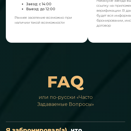
Накануне заезда вы
Заезд: с 14:00
ссылку на приложе
Выезд: до 12:00
верификации. В да
будет вся информа
Раннее заселение возможно при
бронировании, инс
наличии такой возможности
договор
FAQ
или по-русски «Часто
Задаваемые Вопросы»
Я забронировал(а),
что