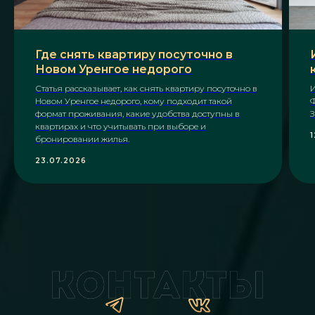
Где снять квартиру посуточно в
Новом Уренгое недорого
Статья рассказывает, как снять квартиру посуточно в
И
Новом Уренгое недорого, кому подходит такой
Ф
формат проживания, какие удобства доступны в
З
квартирах и что учитывать при выборе и
1
бронировании жилья.
23.07.2026